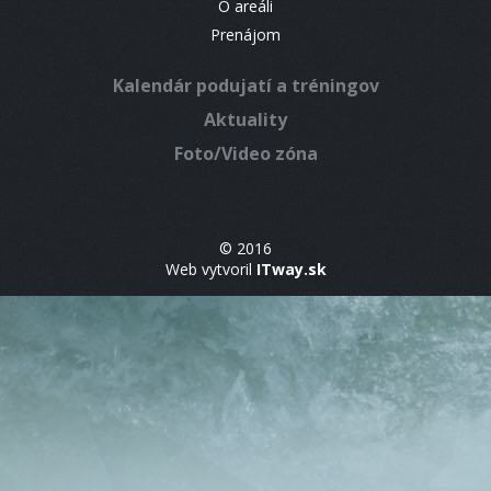
O areáli
Prenájom
Kalendár podujatí a tréningov
Aktuality
Foto/Video zóna
© 2016
Web vytvoril
ITway.sk