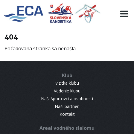
EURO 19
INFO
PROGRAMME
404
VISITORS
Požadovaná stránka sa nenašla
RESULTS
PARTNERS
ACCOMMODATION
Klub
CONTACT
Vizitka klubu
Vedenie klubu
Naši športovci a osobnosti
Naši partneri
Kontakt
Areal vodného slalomu