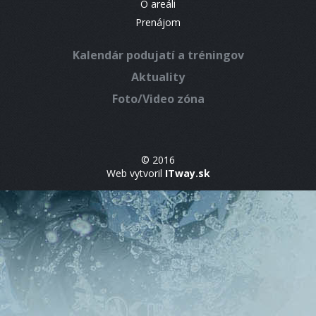
O areáli
Prenájom
Kalendár podujatí a tréningov
Aktuality
Foto/Video zóna
© 2016
Web vytvoril
ITway.sk