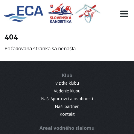
EURO 19
INFO
PROGRAMME
404
VISITORS
Požadovaná stránka sa nenašla
RESULTS
PARTNERS
ACCOMMODATION
Klub
CONTACT
Vizitka klubu
Vedenie klubu
Naši športovci a osobnosti
Naši partneri
Kontakt
Areal vodného slalomu