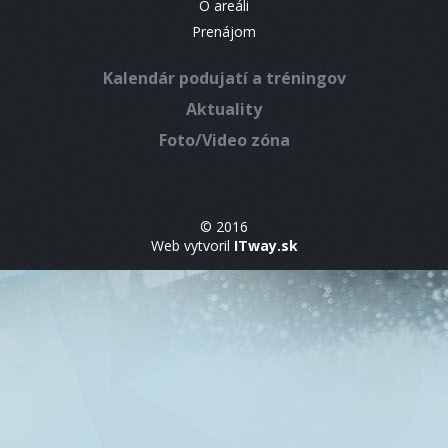
O areáli
Prenájom
Kalendár podujatí a tréningov
Aktuality
Foto/Video zóna
© 2016
Web vytvoril
ITway.sk