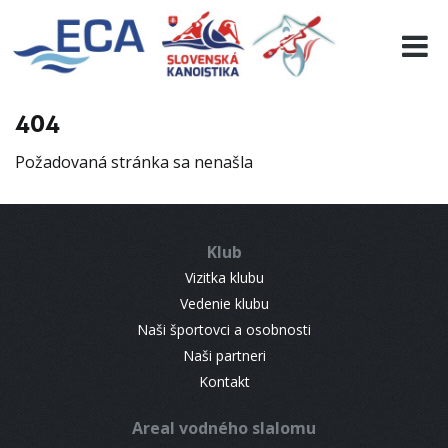
EURO 19
INFO
PROGRAMME
404
VISITORS
Požadovaná stránka sa nenašla
RESULTS
PARTNERS
ACCOMMODATION
Klub
CONTACT
Vizitka klubu
Vedenie klubu
Naši športovci a osobnosti
Naši partneri
Kontakt
Areal vodného slalomu