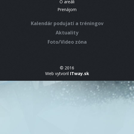
O areáli
Prenájom
Kalendár podujatí a tréningov
Aktuality
Foto/Video zóna
© 2016
Web vytvoril
ITway.sk