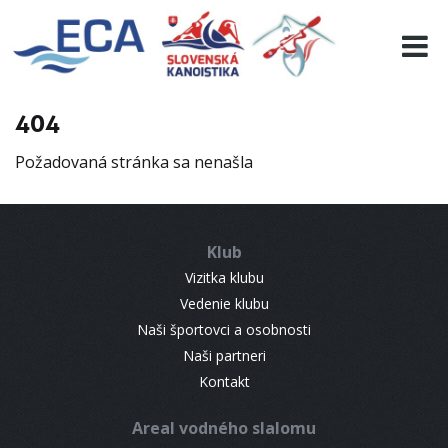
EURO 19
INFO
PROGRAMME
404
VISITORS
Požadovaná stránka sa nenašla
RESULTS
PARTNERS
ACCOMMODATION
Klub
CONTACT
Vizitka klubu
Vedenie klubu
Naši športovci a osobnosti
Naši partneri
Kontakt
Areal vodného slalomu