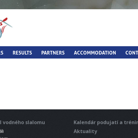
RS
RESULTS
PARTNERS
ACCOMMODATION
CONT
l vodného slalomu
Kalendár podujatí a trén
Aktuality
li