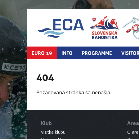
EURO 19
INFO
PROGRAMME
VISITO
404
Požadovaná stránka sa nenašla
Klub
Area
Vizitka klubu
O areá