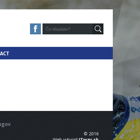
ACT
ingov
© 2016
Web vytvoril
ITway.sk