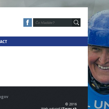
ACT
ingov
© 2016
Web vytvoril
ITway.sk