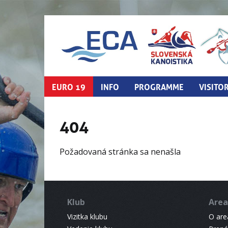
EURO 19
INFO
PROGRAMME
VISITO
404
Požadovaná stránka sa nenašla
Klub
Area
Vizitka klubu
O areá