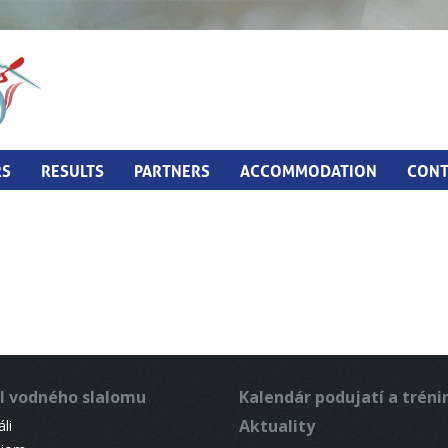
RS
RESULTS
PARTNERS
ACCOMMODATION
CONT
l vodného slalomu
Kalendár podujatí a trén
Aktuality
li