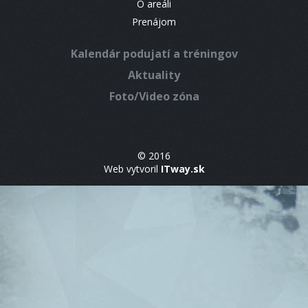
O areáli
Prenájom
Kalendár podujatí a tréningov
Aktuality
Foto/Video zóna
© 2016
Web vytvoril
ITway.sk