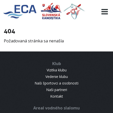
EURO 19
INFO
PROGRAMME
404
VISITORS
Požadovaná stránka sa nenašla
RESULTS
PARTNERS
ACCOMMODATION
Klub
CONTACT
Vizitka klubu
Vedenie klubu
Naši športovci a osobnosti
Naši partneri
Kontakt
Areal vodného slalomu