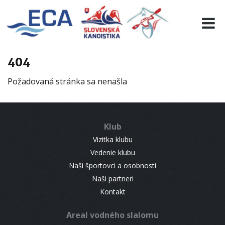
EURO 19
INFO
PROGRAMME
404
VISITORS
Požadovaná stránka sa nenašla
RESULTS
PARTNERS
ACCOMMODATION
Klub
CONTACT
Vizitka klubu
Vedenie klubu
Naši športovci a osobnosti
Naši partneri
Kontakt
Areal vodného slalomu