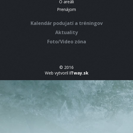
O areáli
Prenájom
Kalendár podujatí a tréningov
Aktuality
Foto/Video zóna
© 2016
Web vytvoril
ITway.sk