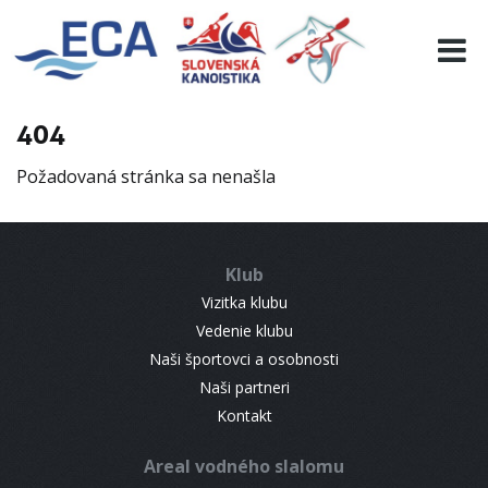
EURO 19
INFO
PROGRAMME
404
VISITORS
Požadovaná stránka sa nenašla
RESULTS
PARTNERS
ACCOMMODATION
Klub
CONTACT
Vizitka klubu
Vedenie klubu
Naši športovci a osobnosti
Naši partneri
Kontakt
Areal vodného slalomu