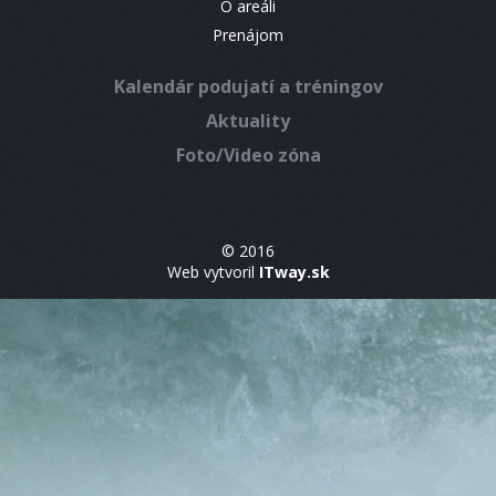
O areáli
Prenájom
Kalendár podujatí a tréningov
Aktuality
Foto/Video zóna
© 2016
Web vytvoril
ITway.sk