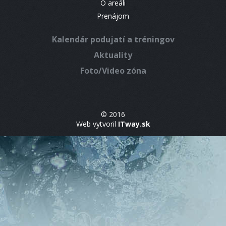
O areáli
Prenájom
Kalendár podujatí a tréningov
Aktuality
Foto/Video zóna
© 2016
Web vytvoril
ITway.sk