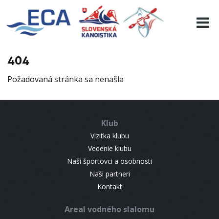
EURO 19
INFO
PROGRAMME
404
VISITORS
Požadovaná stránka sa nenašla
RESULTS
PARTNERS
ACCOMMODATION
Klub
CONTACT
Vizitka klubu
Vedenie klubu
Naši športovci a osobnosti
Naši partneri
Kontakt
Areal vodného slalomu