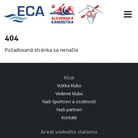
EURO 19
INFO
PROGRAMME
404
VISITORS
Požadovaná stránka sa nenašla
RESULTS
PARTNERS
ACCOMMODATION
Klub
CONTACT
Vizitka klubu
Vedenie klubu
Naši športovci a osobnosti
Naši partneri
Kontakt
Areal vodného slalomu