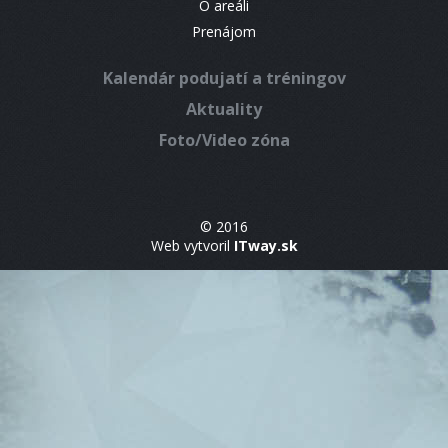
O areáli
Prenájom
Kalendár podujatí a tréningov
Aktuality
Foto/Video zóna
© 2016
Web vytvoril
ITway.sk