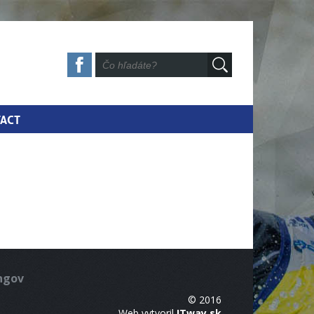
ACT
ingov
© 2016
Web vytvoril
ITway.sk