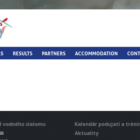
RS
RESULTS
PARTNERS
ACCOMMODATION
CONT
l vodného slalomu
Kalendár podujatí a trén
Aktuality
li