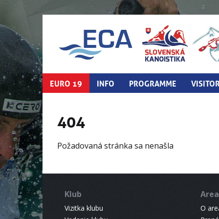
EURO 19
INFO
PROGRAMME
VISITO
404
Požadovaná stránka sa nenašla
Klub
Area
Vizitka klubu
O areá