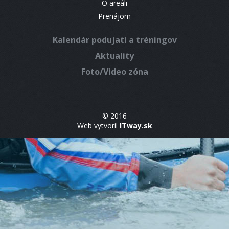
O areáli
Prenájom
Kalendár podujatí a tréningov
Aktuality
Foto/Video zóna
© 2016
Web vytvoril
ITway.sk