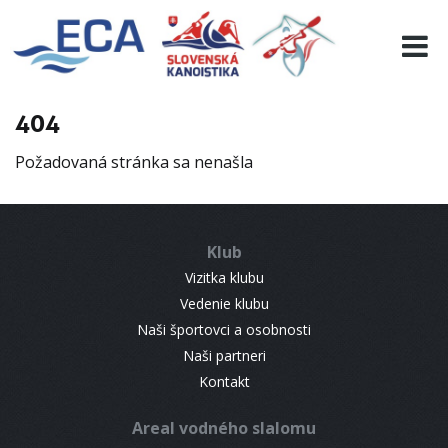
EURO 19
INFO
PROGRAMME
404
VISITORS
Požadovaná stránka sa nenašla
RESULTS
PARTNERS
ACCOMMODATION
Klub
CONTACT
Vizitka klubu
Vedenie klubu
Naši športovci a osobnosti
Naši partneri
Kontakt
Areal vodného slalomu