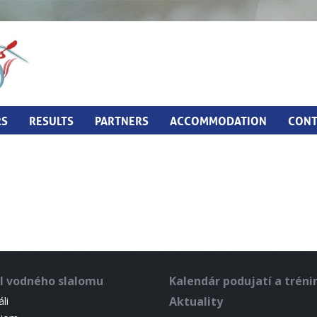
RS
RESULTS
PARTNERS
ACCOMMODATION
CONT
l vodného slalomu
Kalendár podujatí a trén
Aktuality
li