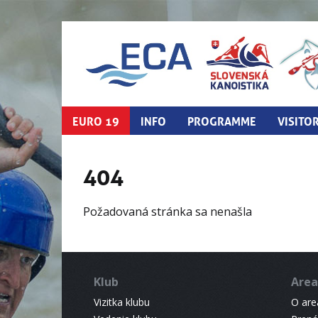
EURO 19
INFO
PROGRAMME
VISITO
404
Požadovaná stránka sa nenašla
Klub
Area
Vizitka klubu
O areá