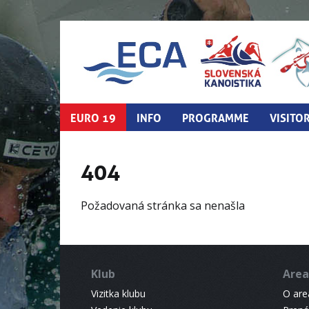
EURO 19
INFO
PROGRAMME
VISITO
404
Požadovaná stránka sa nenašla
Klub
Area
Vizitka klubu
O areá