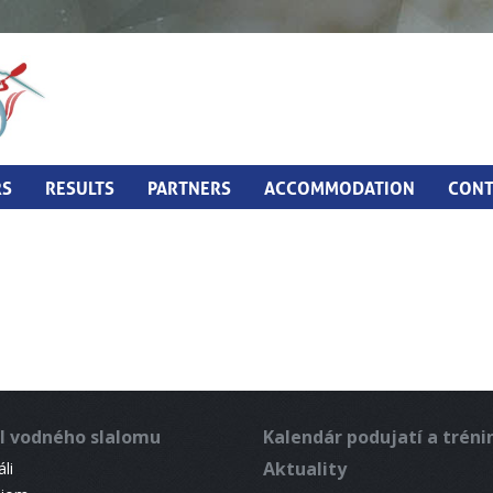
RS
RESULTS
PARTNERS
ACCOMMODATION
CONT
l vodného slalomu
Kalendár podujatí a trén
Aktuality
li