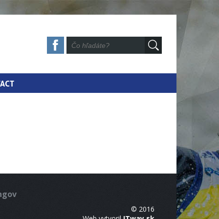
ACT
ingov
© 2016
Web vytvoril
ITway.sk