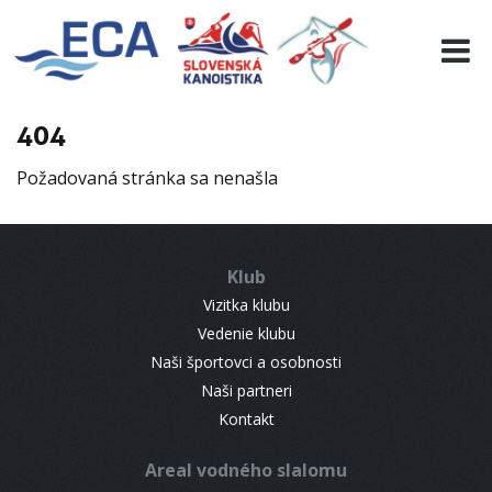
EURO 19
INFO
PROGRAMME
404
VISITORS
Požadovaná stránka sa nenašla
RESULTS
PARTNERS
ACCOMMODATION
Klub
CONTACT
Vizitka klubu
Vedenie klubu
Naši športovci a osobnosti
Naši partneri
Kontakt
Areal vodného slalomu