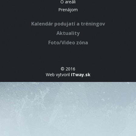
O areáli
Prenájom
Kalendár podujatí a tréningov
Aktuality
Foto/Video zóna
© 2016
Web vytvoril
ITway.sk