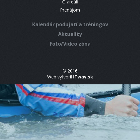
O areáli
Prenájom
Kalendár podujatí a tréningov
Aktuality
Foto/Video zóna
© 2016
Web vytvoril
ITway.sk