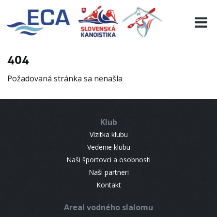
EURO 19
INFO
PROGRAMME
404
VISITORS
Požadovaná stránka sa nenašla
RESULTS
PARTNERS
ACCOMMODATION
Klub
CONTACT
Vizitka klubu
Vedenie klubu
Naši športovci a osobnosti
Naši partneri
Kontakt
Areal vodného slalomu