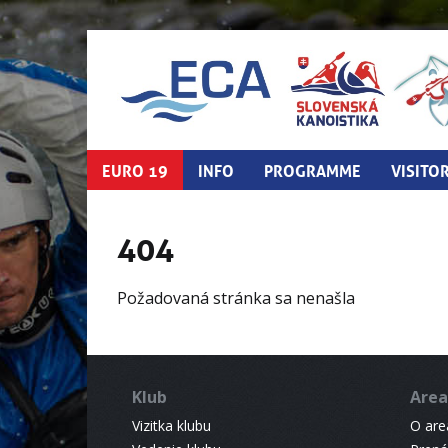
EURO 19
INFO
PROGRAMME
VISITO
404
Požadovaná stránka sa nenašla
Klub
Area
Vizitka klubu
O areá