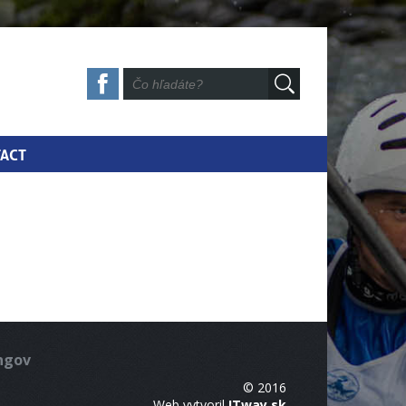
ACT
ingov
© 2016
Web vytvoril
ITway.sk