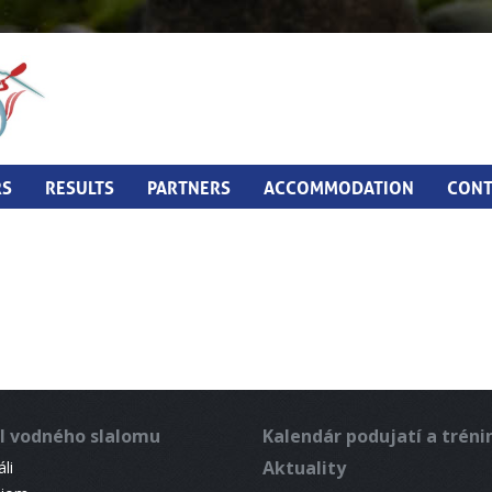
RS
RESULTS
PARTNERS
ACCOMMODATION
CONT
l vodného slalomu
Kalendár podujatí a trén
Aktuality
li