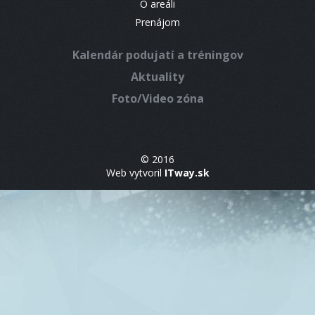
O areáli
Prenájom
Kalendár podujatí a tréningov
Aktuality
Foto/Video zóna
© 2016
Web vytvoril
ITway.sk