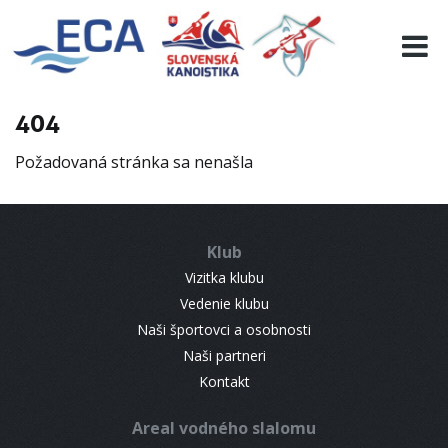
EURO 19
INFO
PROGRAMME
404
VISITORS
Požadovaná stránka sa nenašla
RESULTS
PARTNERS
ACCOMMODATION
Klub
CONTACT
Vizitka klubu
Vedenie klubu
Naši športovci a osobnosti
Naši partneri
Kontakt
Areal vodného slalomu