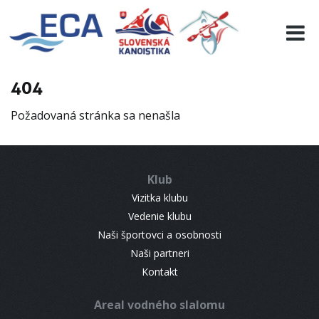
EURO 19
INFO
PROGRAMME
404
VISITORS
Požadovaná stránka sa nenašla
RESULTS
PARTNERS
ACCOMMODATION
Klub
CONTACT
Vizitka klubu
Vedenie klubu
Naši športovci a osobnosti
Naši partneri
Kontakt
Areal vodného slalomu