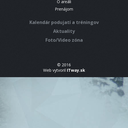
O areáli
Prenájom
Kalendár podujatí a tréningov
Aktuality
Foto/Video zóna
© 2016
Web vytvoril
ITway.sk