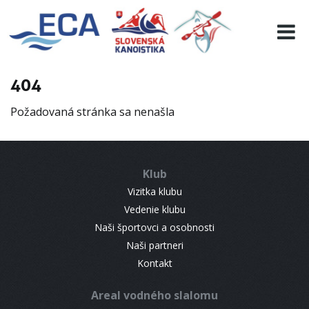
EURO 19
INFO
PROGRAMME
404
VISITORS
Požadovaná stránka sa nenašla
RESULTS
PARTNERS
ACCOMMODATION
Klub
CONTACT
Vizitka klubu
Vedenie klubu
Naši športovci a osobnosti
Naši partneri
Kontakt
Areal vodného slalomu