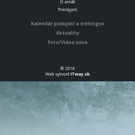
O areáli
Prenájom
Kalendár podujatí a tréningov
Aktuality
Foto/Video zóna
© 2016
Web vytvoril
ITway.sk