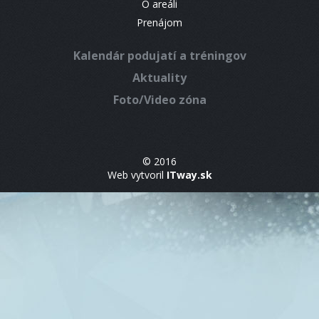
O areáli
Prenájom
Kalendár podujatí a tréningov
Aktuality
Foto/Video zóna
© 2016
Web vytvoril
ITway.sk