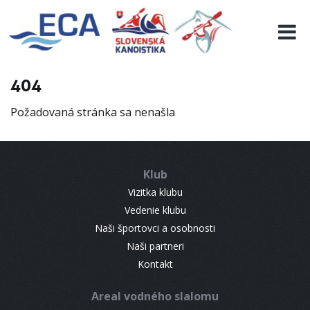
EURO 19
INFO
PROGRAMME
404
VISITORS
Požadovaná stránka sa nenašla
RESULTS
PARTNERS
ACCOMMODATION
Klub
CONTACT
Vizitka klubu
Vedenie klubu
Naši športovci a osobnosti
Naši partneri
Kontakt
Areal vodného slalomu