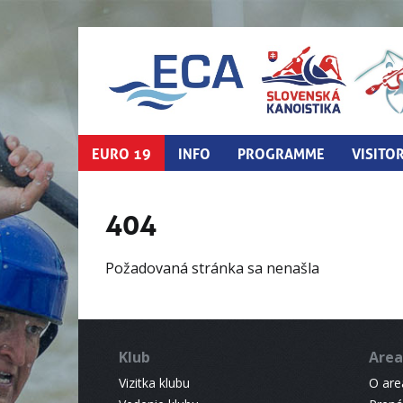
EURO 19
INFO
PROGRAMME
VISITO
404
Požadovaná stránka sa nenašla
Klub
Area
Vizitka klubu
O areá