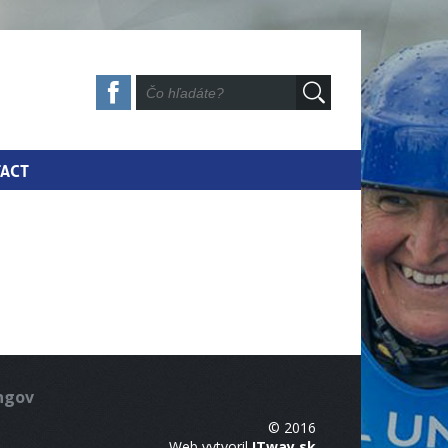
ACT
ingov
© 2016
Web vytvoril
ITway.sk