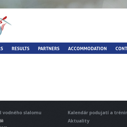
RS
RESULTS
PARTNERS
ACCOMMODATION
CONT
l vodného slalomu
Kalendár podujatí a trén
Aktuality
li