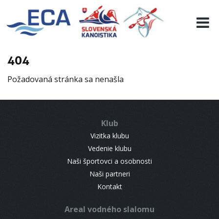
EURO 19
INFO
PROGRAMME
404
VISITORS
Požadovaná stránka sa nenašla
RESULTS
PARTNERS
ACCOMMODATION
Klub
CONTACT
Vizitka klubu
Vedenie klubu
Naši športovci a osobnosti
Naši partneri
Kontakt
Areal vodného slalomu