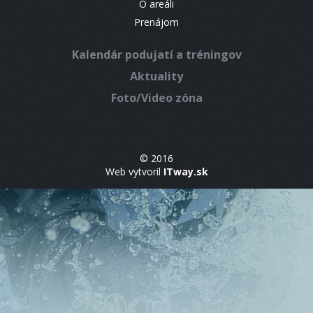
O areáli
Prenájom
Kalendár podujatí a tréningov
Aktuality
Foto/Video zóna
© 2016
Web vytvoril
ITway.sk