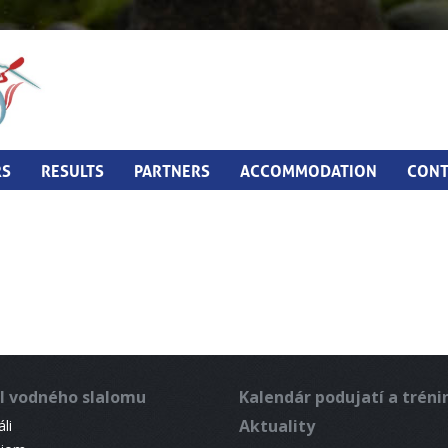
RS
RESULTS
PARTNERS
ACCOMMODATION
CONT
l vodného slalomu
Kalendár podujatí a trén
Aktuality
li