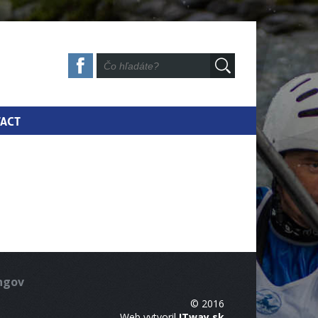
ACT
ingov
© 2016
Web vytvoril
ITway.sk