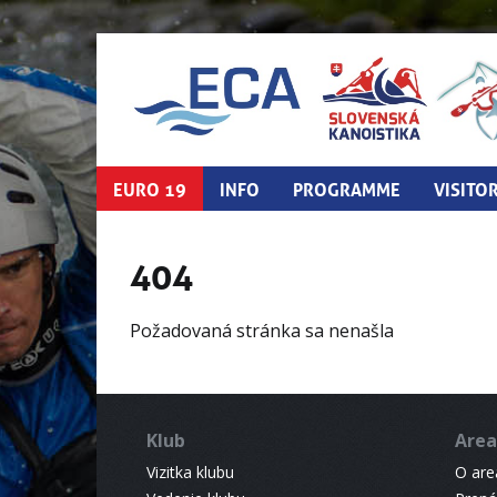
EURO 19
INFO
PROGRAMME
VISITO
404
Požadovaná stránka sa nenašla
Klub
Area
Vizitka klubu
O areá