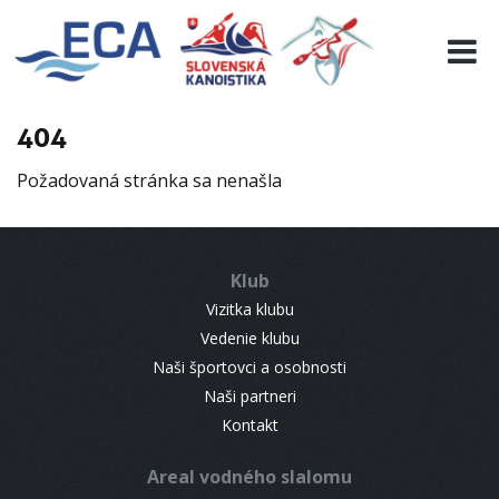
EURO 19
INFO
PROGRAMME
404
VISITORS
Požadovaná stránka sa nenašla
RESULTS
PARTNERS
ACCOMMODATION
Klub
CONTACT
Vizitka klubu
Vedenie klubu
Naši športovci a osobnosti
Naši partneri
Kontakt
Areal vodného slalomu