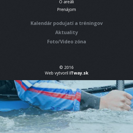
O areáli
Prenájom
Kalendár podujatí a tréningov
Aktuality
Foto/Video zóna
© 2016
Web vytvoril
ITway.sk