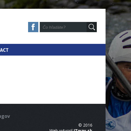
ACT
ingov
© 2016
Web vytvoril
ITway.sk