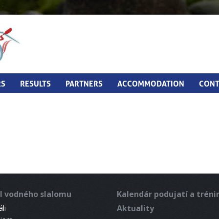
RS
RESULTS
PARTNERS
ACCOMMODATION
CONT
l vodného slalomu
Kalendár podujatí a trén
Aktuality
li