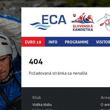
EURO 19
INFO
PROGRAMME
VISITO
404
Požadovaná stránka sa nenašla
Klub
Area
Vizitka klubu
O areá