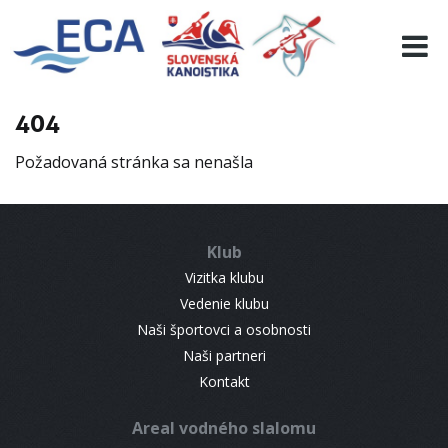
EURO 19
INFO
PROGRAMME
404
VISITORS
Požadovaná stránka sa nenašla
RESULTS
PARTNERS
ACCOMMODATION
Klub
CONTACT
Vizitka klubu
Vedenie klubu
Naši športovci a osobnosti
Naši partneri
Kontakt
Areal vodného slalomu