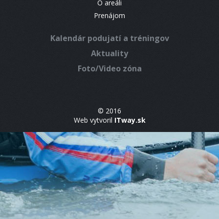
O areáli
Prenájom
Kalendár podujatí a tréningov
Aktuality
Foto/Video zóna
© 2016
Web vytvoril
ITway.sk