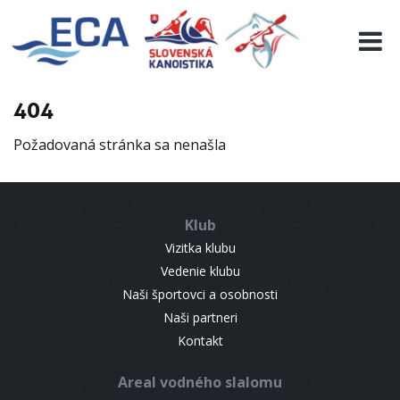
EURO 19
INFO
PROGRAMME
404
VISITORS
Požadovaná stránka sa nenašla
RESULTS
PARTNERS
ACCOMMODATION
Klub
CONTACT
Vizitka klubu
Vedenie klubu
Naši športovci a osobnosti
Naši partneri
Kontakt
Areal vodného slalomu