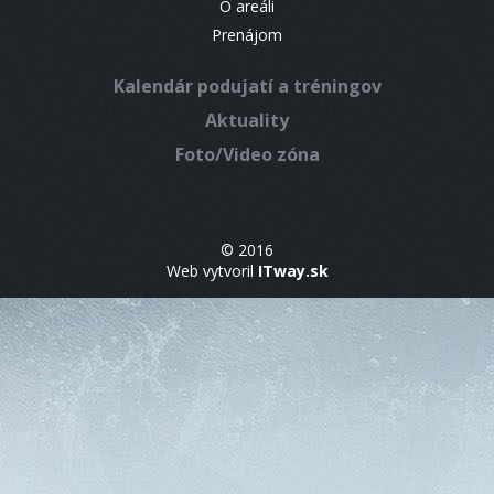
O areáli
Prenájom
Kalendár podujatí a tréningov
Aktuality
Foto/Video zóna
© 2016
Web vytvoril
ITway.sk