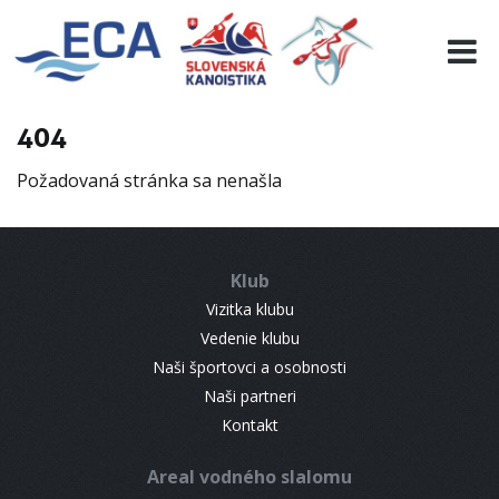
EURO 19
INFO
PROGRAMME
404
VISITORS
Požadovaná stránka sa nenašla
RESULTS
PARTNERS
ACCOMMODATION
Klub
CONTACT
Vizitka klubu
Vedenie klubu
Naši športovci a osobnosti
Naši partneri
Kontakt
Areal vodného slalomu