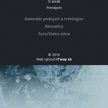
O areáli
Prenájom
Kalendár podujatí a tréningov
Aktuality
Foto/Video zóna
© 2016
Web vytvoril
ITway.sk