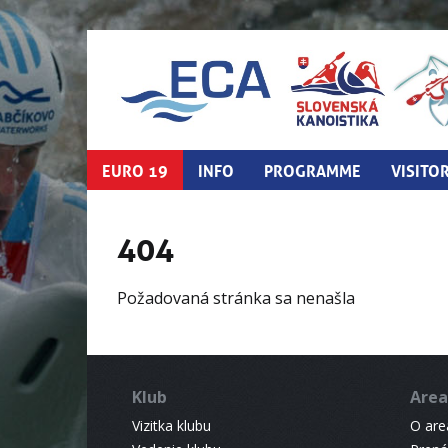
EURO 19
INFO
PROGRAMME
VISITO
404
Požadovaná stránka sa nenašla
Klub
Area
Vizitka klubu
O areá