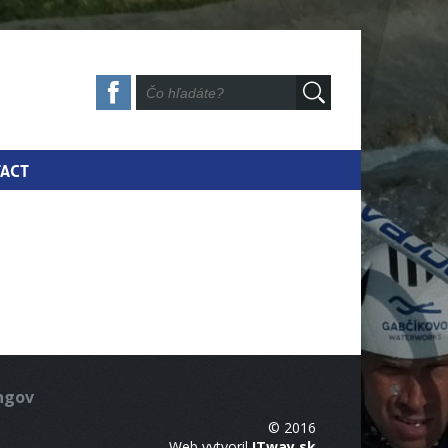
ACT
ingov
© 2016
Web vytvoril
ITway.sk