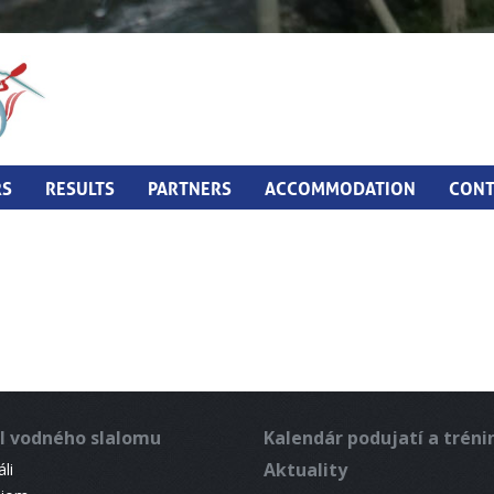
RS
RESULTS
PARTNERS
ACCOMMODATION
CONT
l vodného slalomu
Kalendár podujatí a trén
Aktuality
li