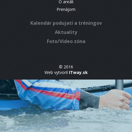
O areáli
Prenájom
Kalendár podujatí a tréningov
Aktuality
Foto/Video zóna
© 2016
Web vytvoril
ITway.sk