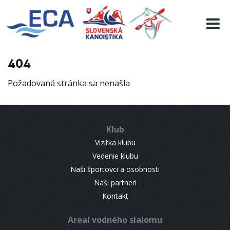
EURO 19
INFO
PROGRAMME
404
VISITORS
Požadovaná stránka sa nenašla
RESULTS
PARTNERS
ACCOMMODATION
Klub
CONTACT
Vizitka klubu
Vedenie klubu
Naši športovci a osobnosti
Naši partneri
Kontakt
Areal vodného slalomu