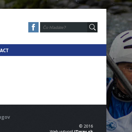
ACT
ingov
© 2016
Web vytvoril
ITway.sk