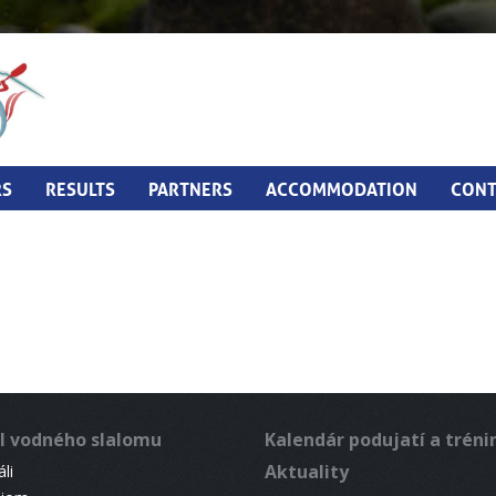
RS
RESULTS
PARTNERS
ACCOMMODATION
CONT
l vodného slalomu
Kalendár podujatí a trén
Aktuality
li