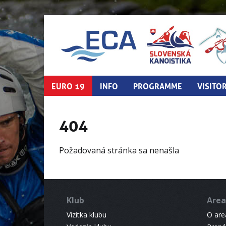
EURO 19
INFO
PROGRAMME
VISITO
404
Požadovaná stránka sa nenašla
Klub
Area
Vizitka klubu
O areá