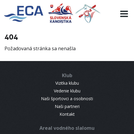
EURO 19
INFO
PROGRAMME
404
VISITORS
Požadovaná stránka sa nenašla
RESULTS
PARTNERS
ACCOMMODATION
Klub
CONTACT
Vizitka klubu
Vedenie klubu
Naši športovci a osobnosti
Naši partneri
Kontakt
Areal vodného slalomu