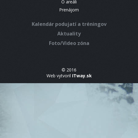
O areáli
Prenájom
Kalendár podujatí a tréningov
Aktuality
Foto/Video zóna
© 2016
Web vytvoril
ITway.sk