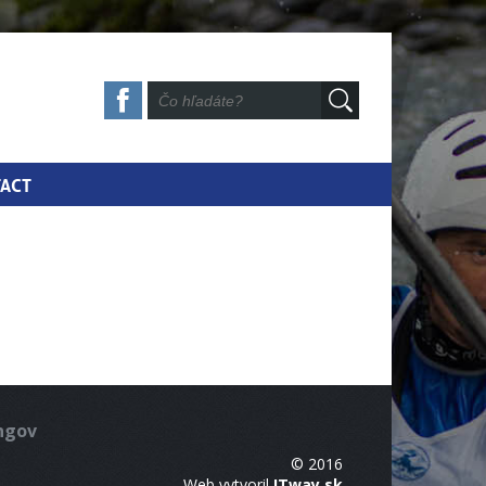
ACT
ingov
© 2016
Web vytvoril
ITway.sk