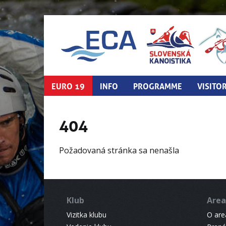
EURO 19
INFO
PROGRAMME
VISITO
404
Požadovaná stránka sa nenašla
Klub
Area
Vizitka klubu
O areá