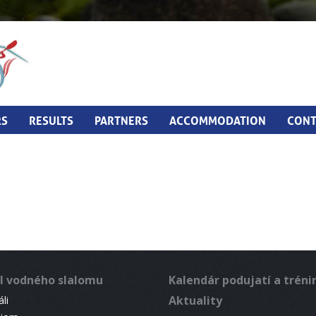
RS
RESULTS
PARTNERS
ACCOMMODATION
CONT
l vodného slalomu
Kalendár podujatí a trén
Aktuality
li