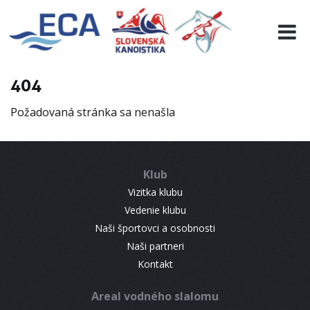
EURO 19
INFO
PROGRAMME
404
VISITORS
Požadovaná stránka sa nenašla
RESULTS
PARTNERS
ACCOMMODATION
Klub
CONTACT
Vizitka klubu
Vedenie klubu
Naši športovci a osobnosti
Naši partneri
Kontakt
Areal vodného slalomu