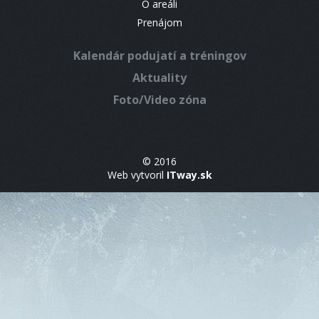
O areáli
Prenájom
Kalendár podujatí a tréningov
Aktuality
Foto/Video zóna
© 2016
Web vytvoril
ITway.sk