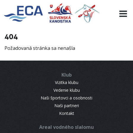
EURO 19
INFO
PROGRAMME
404
VISITORS
Požadovaná stránka sa nenašla
RESULTS
PARTNERS
ACCOMMODATION
Klub
CONTACT
Vizitka klubu
Vedenie klubu
Naši športovci a osobnosti
Naši partneri
Kontakt
Areal vodného slalomu