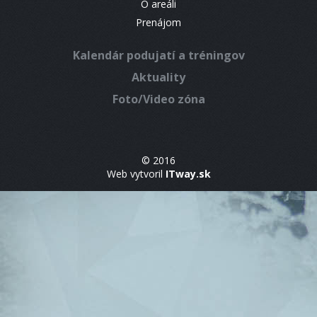
O areáli
Prenájom
Kalendár podujatí a tréningov
Aktuality
Foto/Video zóna
© 2016
Web vytvoril
ITway.sk