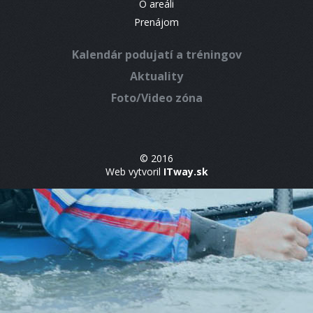
O areáli
Prenájom
Kalendár podujatí a tréningov
Aktuality
Foto/Video zóna
© 2016
Web vytvoril
ITway.sk