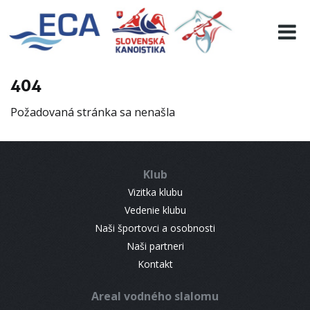
EURO 19
INFO
PROGRAMME
404
VISITORS
Požadovaná stránka sa nenašla
RESULTS
PARTNERS
ACCOMMODATION
Klub
CONTACT
Vizitka klubu
Vedenie klubu
Naši športovci a osobnosti
Naši partneri
Kontakt
Areal vodného slalomu