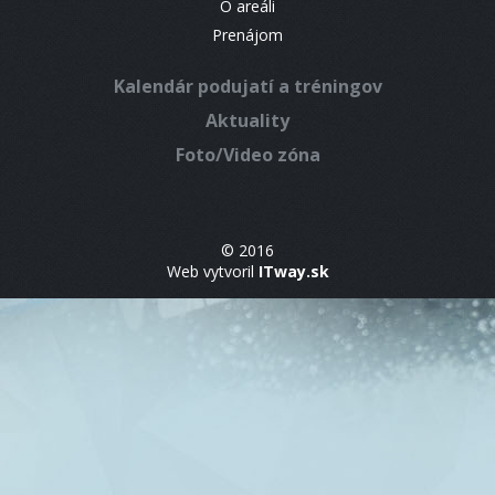
O areáli
Prenájom
Kalendár podujatí a tréningov
Aktuality
Foto/Video zóna
© 2016
Web vytvoril
ITway.sk