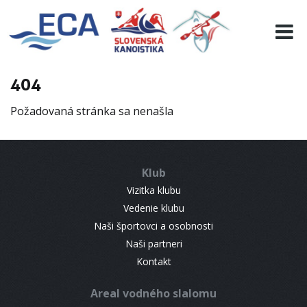
EURO 19
INFO
PROGRAMME
404
VISITORS
Požadovaná stránka sa nenašla
RESULTS
PARTNERS
ACCOMMODATION
Klub
CONTACT
Vizitka klubu
Vedenie klubu
Naši športovci a osobnosti
Naši partneri
Kontakt
Areal vodného slalomu