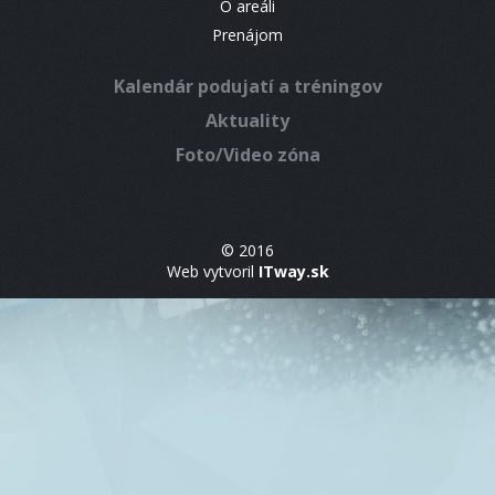
O areáli
Prenájom
Kalendár podujatí a tréningov
Aktuality
Foto/Video zóna
© 2016
Web vytvoril
ITway.sk