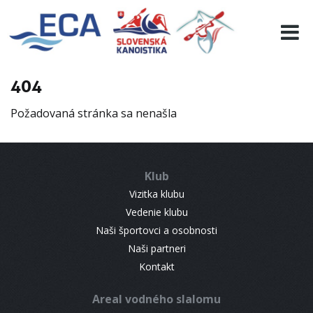
EURO 19
INFO
PROGRAMME
404
VISITORS
Požadovaná stránka sa nenašla
RESULTS
PARTNERS
ACCOMMODATION
Klub
CONTACT
Vizitka klubu
Vedenie klubu
Naši športovci a osobnosti
Naši partneri
Kontakt
Areal vodného slalomu