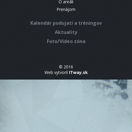
O areáli
Prenájom
Kalendár podujatí a tréningov
Aktuality
Foto/Video zóna
© 2016
Web vytvoril
ITway.sk