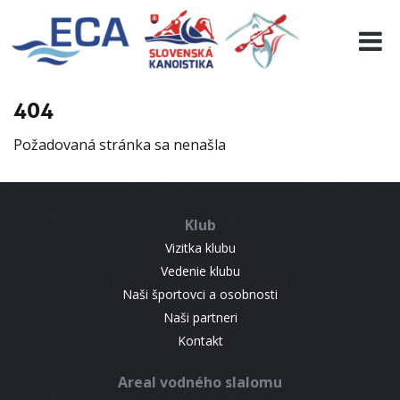
EURO 19
INFO
PROGRAMME
404
VISITORS
Požadovaná stránka sa nenašla
RESULTS
PARTNERS
ACCOMMODATION
Klub
CONTACT
Vizitka klubu
Vedenie klubu
Naši športovci a osobnosti
Naši partneri
Kontakt
Areal vodného slalomu