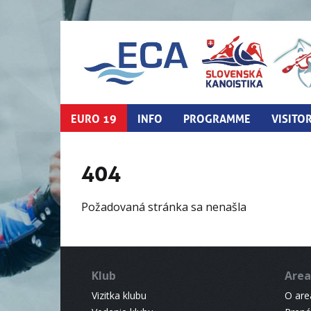
EURO 19
INFO
PROGRAMME
VISITO
404
Požadovaná stránka sa nenašla
Klub
Area
Vizitka klubu
O areá