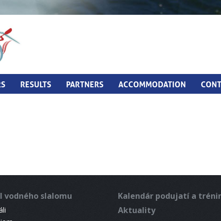
RS
RESULTS
PARTNERS
ACCOMMODATION
CONT
l vodného slalomu
Kalendár podujatí a trén
Aktuality
li