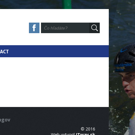
ACT
ingov
© 2016
Web vytvoril
ITway.sk