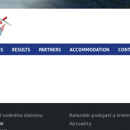
RS
RESULTS
PARTNERS
ACCOMMODATION
CONT
l vodného slalomu
Kalendár podujatí a trén
Aktuality
li