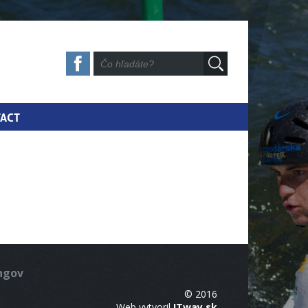
ACT
ingov
© 2016
Web vytvoril
ITway.sk