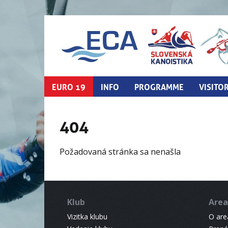
EURO 19
INFO
PROGRAMME
VISITO
404
Požadovaná stránka sa nenašla
Klub
Area
Vizitka klubu
O areá