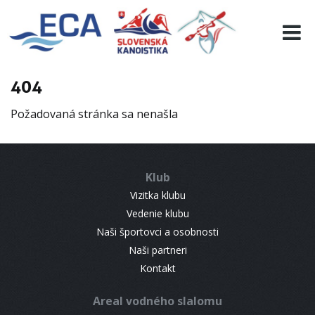
EURO 19
INFO
PROGRAMME
404
VISITORS
Požadovaná stránka sa nenašla
RESULTS
PARTNERS
ACCOMMODATION
Klub
CONTACT
Vizitka klubu
Vedenie klubu
Naši športovci a osobnosti
Naši partneri
Kontakt
Areal vodného slalomu