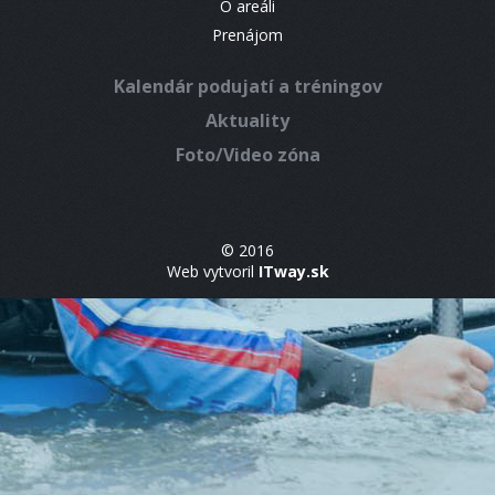
O areáli
Prenájom
Kalendár podujatí a tréningov
Aktuality
Foto/Video zóna
© 2016
Web vytvoril
ITway.sk