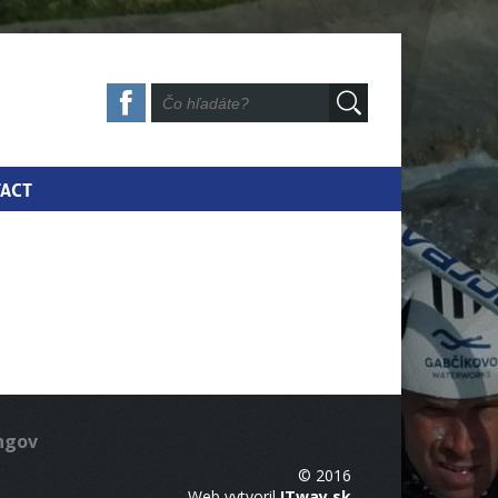
ACT
ingov
© 2016
Web vytvoril
ITway.sk