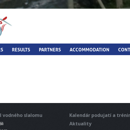
RS
RESULTS
PARTNERS
ACCOMMODATION
CONT
l vodného slalomu
Kalendár podujatí a trén
Aktuality
li