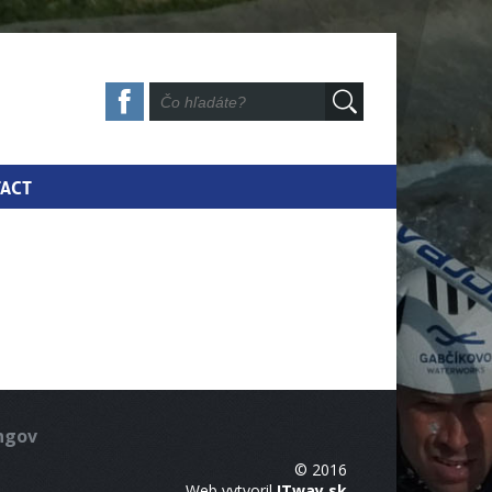
ACT
ingov
© 2016
Web vytvoril
ITway.sk