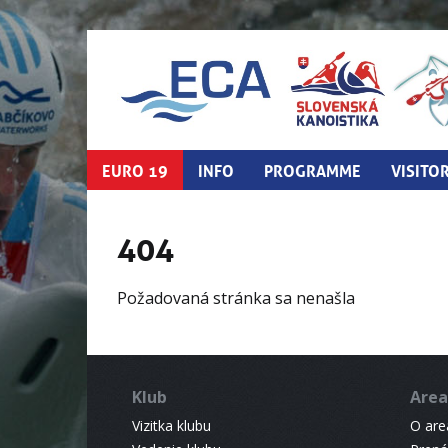
EURO 19
INFO
PROGRAMME
VISITO
404
Požadovaná stránka sa nenašla
Klub
Area
Vizitka klubu
O areá