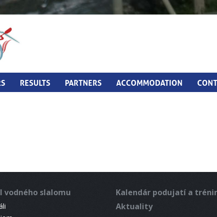
RS
RESULTS
PARTNERS
ACCOMMODATION
CONT
l vodného slalomu
Kalendár podujatí a trén
Aktuality
li