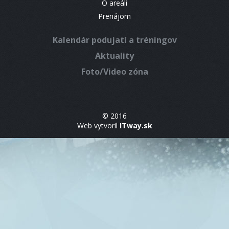
O areáli
Prenájom
Kalendár podujatí a tréningov
Aktuality
Foto/Video zóna
© 2016
Web vytvoril
ITway.sk