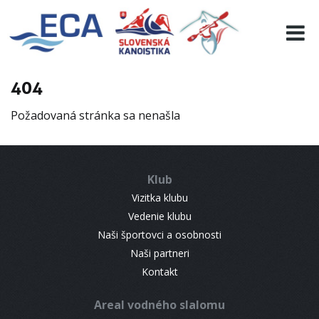
EURO 19
INFO
PROGRAMME
404
VISITORS
Požadovaná stránka sa nenašla
RESULTS
PARTNERS
ACCOMMODATION
Klub
CONTACT
Vizitka klubu
Vedenie klubu
Naši športovci a osobnosti
Naši partneri
Kontakt
Areal vodného slalomu