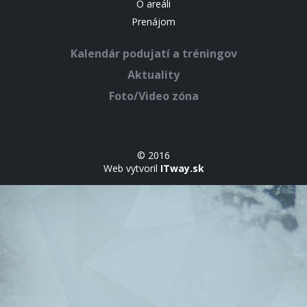
O areáli
Prenájom
Kalendár podujatí a tréningov
Aktuality
Foto/Video zóna
© 2016
Web vytvoril
ITway.sk