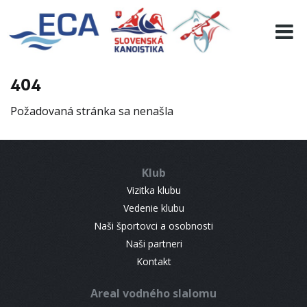
EURO 19
INFO
PROGRAMME
404
VISITORS
Požadovaná stránka sa nenašla
RESULTS
PARTNERS
ACCOMMODATION
Klub
CONTACT
Vizitka klubu
Vedenie klubu
Naši športovci a osobnosti
Naši partneri
Kontakt
Areal vodného slalomu