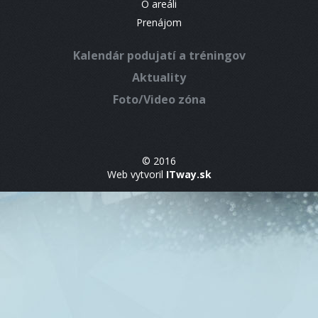
O areáli
Prenájom
Kalendár podujatí a tréningov
Aktuality
Foto/Video zóna
© 2016
Web vytvoril
ITway.sk