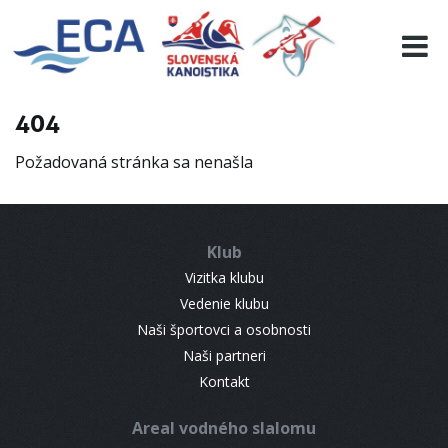
EURO 19
INFO
PROGRAMME
404
VISITORS
Požadovaná stránka sa nenašla
RESULTS
PARTNERS
ACCOMMODATION
Klub
CONTACT
Vizitka klubu
Vedenie klubu
Naši športovci a osobnosti
Naši partneri
Kontakt
Areal vodného slalomu