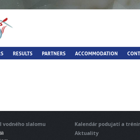
RS
RESULTS
PARTNERS
ACCOMMODATION
CONT
l vodného slalomu
Kalendár podujatí a trén
Aktuality
li